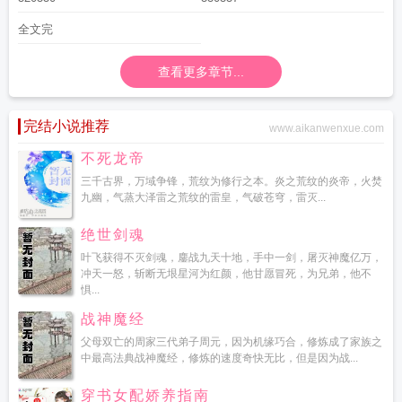
全文完
查看更多章节...
完结小说推荐
www.aikanwenxue.com
不死龙帝
三千古界，万域争锋，荒纹为修行之本。炎之荒纹的炎帝，火焚
九幽，气蒸大泽雷之荒纹的雷皇，气破苍穹，雷灭...
绝世剑魂
叶飞获得不灭剑魂，鏖战九天十地，手中一剑，屠灭神魔亿万，
冲天一怒，斩断无垠星河为红颜，他甘愿冒死，为兄弟，他不
惧...
战神魔经
父母双亡的周家三代弟子周元，因为机缘巧合，修炼成了家族之
中最高法典战神魔经，修炼的速度奇快无比，但是因为战...
穿书女配娇养指南