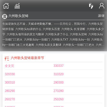
六州歌头贺铸
謜
/著
生如逆旅矢志不渝，天赋卓绝勤勉不懈。——日月红尘，照我今行。
六州歌头贺
铸拼音版
六州歌头by讲的什么
六州歌头百度
六州歌头·长淮望断
六州歌头多少
字
六州歌头项羽庙的原文与翻译
六州歌头讲了什么
六州歌头贺铸
六州歌头by
一别都门三把火
六州歌头by一别都门
六州歌头TXT
六州歌头by一别
六州歌头
by一别都门改三火笔趣阁
六州歌头原文及翻译
六州歌头一别都门三把火
六州歌
头by一别都门改三火
六州歌头讲的什么
六州歌头by一别都门txt
六州歌头长淮望
断
六州歌头国庆改胡桥木词
六州歌头少年侠气拼音版
六州歌头项羽庙
六州歌
六州歌头贺铸
最新章节
头韩元吉
六州歌头by
六州歌头by謜
六州歌头陆令从谢竟txt
六州歌头张孝祥拼
全文完
330337
音版
六州歌头陆令从谢竟
六州歌头张孝祥
六州歌头题岳鄂王庙
六州歌头by一
别都门三改火
六州歌头txt
六州歌头刘过
六州歌头by一别都门三改
六州歌头贺
320330
310320
铸原文及翻译
六州歌头少年歌气
六州歌头张孝祥翻译
六州歌头词牌格律
六州
歌头翻译
六州歌头by一别都火
300310
290300
280290
270280
260270
250260