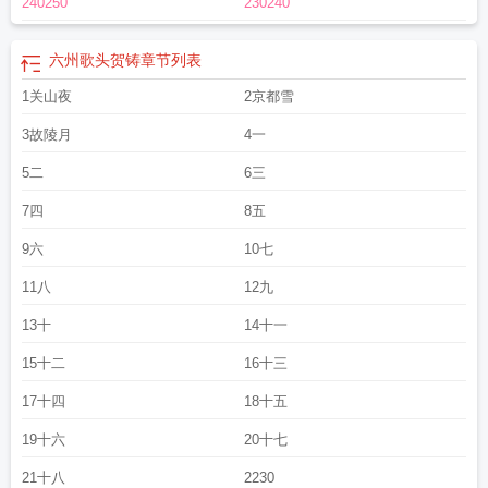
240250
230240
六州歌头贺铸
章节列表
1关山夜
2京都雪
3故陵月
4一
5二
6三
7四
8五
9六
10七
11八
12九
13十
14十一
15十二
16十三
17十四
18十五
19十六
20十七
21十八
2230