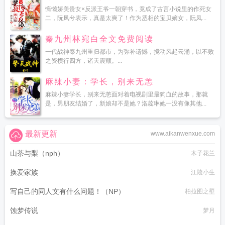
慵懒娇美贵女×反派王爷一朝穿书，竟成了古言小说里的作死女
二，阮凤兮表示，真是太爽了！作为丞相的宝贝嫡女，阮凤...
秦九州林宛白全文免费阅读
一代战神秦九州重归都市，为弥补遗憾，搅动风起云涌，以不败
之资横行四方，诸天震颤。...
麻辣小妻：学长，别来无恙
麻辣小妻学长，别来无恙面对着电视剧里最狗血的故事，那就
是，男朋友结婚了，新娘却不是她？洛蕊琳她一没有像其他...
最新更新
www.aikanwenxue.com
山茶与梨（nph）
木子花兰
换爱家族
江陵小生
写自己的同人文有什么问题！（NP）
柏拉图之壁
蚀梦传说
梦月