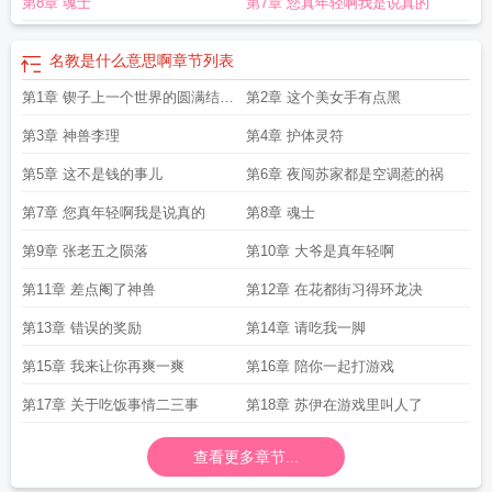
第8章 魂士
第7章 您真年轻啊我是说真的
名教是什么意思啊
章节列表
第1章 锲子上一个世界的圆满结局
第2章 这个美女手有点黑
与第二个世界的开端
第3章 神兽李理
第4章 护体灵符
第5章 这不是钱的事儿
第6章 夜闯苏家都是空调惹的祸
第7章 您真年轻啊我是说真的
第8章 魂士
第9章 张老五之陨落
第10章 大爷是真年轻啊
第11章 差点阉了神兽
第12章 在花都街习得环龙决
第13章 错误的奖励
第14章 请吃我一脚
第15章 我来让你再爽一爽
第16章 陪你一起打游戏
第17章 关于吃饭事情二三事
第18章 苏伊在游戏里叫人了
查看更多章节...