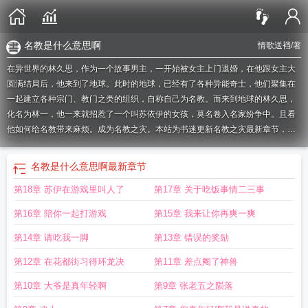
名教是什么意思啊
情歌送裆
/著
在异世界的林久思，作为一个故事男主，一开始被女主上门退婚，在他跟女主大
圆满结局后，他来到了地球。此时的地球，已经有了各种异能奇士，他们聚集在
一起建立各种宗门、教门之类的组织，自称自己为名教。而来到地球的林久思，
化名为林一，他一来就招惹了一个叫苏依伊的女孩，莫名卷入名家纷争中。且看
他如何给名教带来麻烦。成为名教之灾。本站为书迷更新名教之灾最新章节，查
看情歌送裆所撰玄幻名教之灾的最新章节免费在线阅读。
名教是指哪一学派
名教
罪人案
名教的意思
什么是名教
名教之家重于丧祭
名教沦胥
名属教坊
名教是
名教是什么意思啊
最新章节
什么意思
名教危机
名教之家重于丧祭什么意思
名教之治
名教罪人是什么意
第18章 苏伊在游戏里叫人了
第17章 关于吃饭事情二三事
思
名教之伪药
名教什么意思
名教是什么
名属教坊第一部
名教罪人
名教是什
么意思啊
名教啥意思
第16章 陪你一起打游戏
第15章 我来让你再爽一爽
第14章 请吃我一脚
第13章 错误的奖励
第12章 在花都街习得环龙决
第11章 差点阉了神兽
第10章 大爷是真年轻啊
第9章 张老五之陨落