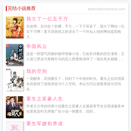
完结小说推荐
www.aikanwenxue.com
我欠了一亿五千万
先使用，后付款？卧槽，手欠，一下子买多了，我欠了网站一亿
五千万啊！姜天辰病危之际进去了一个叫仙人拍的网站提前购
入...
帝国风云
这是一部荡气回肠的都市情缘小说，它如长河般的悲壮凄美，主
人翁江梦远与青梅竹马的恋人西楚艳演绎了一场生死永相随，...
我的空间
一觉醒来，武强重生了，回到了十年前的时光。重生之后武强莫
名的获得了游戏系统与个人空间。本以为可以借着系统与空间
在...
重生之富豪人生
作者大少爷的经典小说重生之富豪人生最新章节全文阅读服务本
站更新及时无弹窗广告小说一朝重生，回到...
重生军嫂初养成