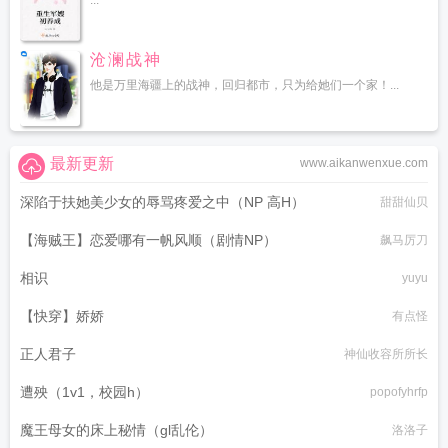
...
沧澜战神
他是万里海疆上的战神，回归都市，只为给她们一个家！...
最新更新
www.aikanwenxue.com
深陷于扶她美少女的辱骂疼爱之中（NP 高H）
甜甜仙贝
【海贼王】恋爱哪有一帆风顺（剧情NP）
飙马厉刀
相识
yuyu
【快穿】娇娇
有点怪
正人君子
神仙收容所所长
遭殃（1v1，校园h）
popofyhrfp
魔王母女的床上秘情（gl乱伦）
洛洛子