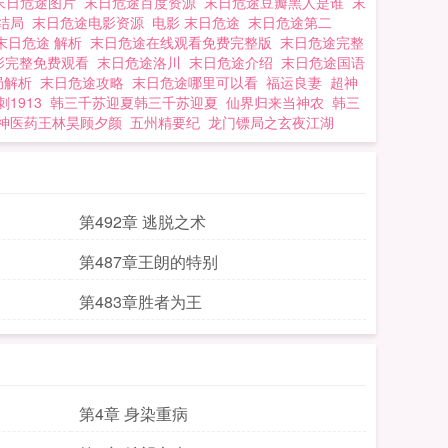
末日危途图片
末日危途百度资源
末日危途豆瓣黑人是谁
末
影结局
末日危途电影资源
电影 末日危途
末日危途第二
末日危途 解析
末日危途在线观看免费完整版
末日危途完整
影完整免费观看
末日危途洛川
末日危途介绍
末日危途国语
局解析
末日危途攻略
末日危途哪里可以看
福运良妻
超神
1913
韩三千苏迎夏韩三千苏迎夏
仙界归来当神农
韩三
神医药王林昊顾夕颜
五州精要纪
龙门镖局之玄夜江湖
第492章 逃脱之术
第487章王朗的特别
第483章胜者为王
第4章 身染重病