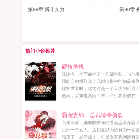
第89章 搏斗实力
第90章
热门小说推荐
硬核危机
陆渊有一个面储存了十几部电影，当他
现能自由摄取这十几部电影中的物品来
现实世界时，这绝对是一个天大的机遇
然而，灾难也紧随而来，产生异变的在
步威胁着整个现实世界的安危。书友群
137646531微信公众号迷路的鱼...
霸宠妻约：总裁请寻新欢
六年深爱，她却眼睁睁的看着盛寒深娶
另外一个女人。孟初夏以为所有的一切
结束了，忍痛放手，可是没有想到所有