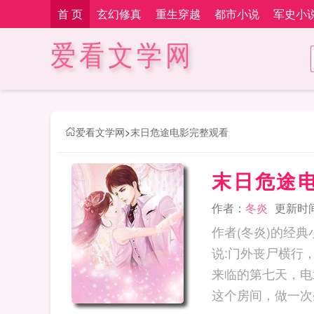
首 页
玄幻修真
重生穿越
都市小说
军史小
爱看文学网
爱看文学网
>
末日危途电影完整观看
末日危途
作者：
冬炎
更新时间：
作者(冬炎)的经
说:门外丧尸横行
来临的第七天，电