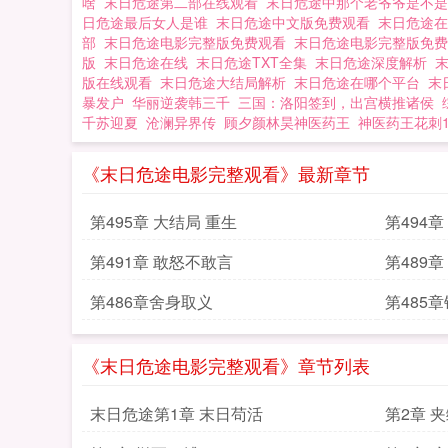
啥
末日危途第二部在线观看
末日危途中那个老爷爷是不
日危途最后女人是谁
末日危途中文版免费观看
末日危途
部
末日危途电影完整版免费观看
末日危途电影完整版免
版
末日危途在线
末日危途TXT全集
末日危途深度解析
版在线观看
末日危途大结局解析
末日危途在哪个平台
末
暴发户
华丽逆袭韩三千
三国：洛阳签到，出宫横推诸侯
千苏迎夏
沧澜异界传
顾夕颜林昊神医药王
神医药王花刺1
《末日危途电影完整观看》最新章节
第495章 大结局 重生
第494
第491章 敢怒不敢言
第489
第486章舍身取义
第485
《末日危途电影完整观看》章节列表
末日危途第1章 末日苟活
第2章 