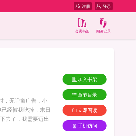
注册
登录
会员书架
阅读记录
加入书架
章节目录
时，无弹窗广告，小
包已经被我吃掉，末日
立即阅读
下去了，我需要迈出
手机访问