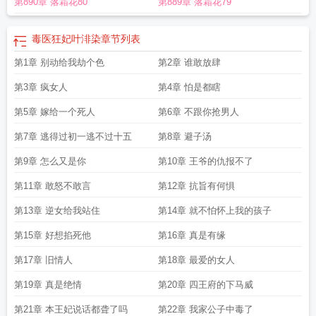
第890章 落霜花80
第889章 落霜花79
妃火爆魔帝来一战
毒医狂妃太难宠电视剧大全
毒医狂妃逆天萌宝
毒医狂妃靠儿
砸称霸六国
毒医狂妃带球跑全文免费阅读
毒医狂妃楚玉清
毒医狂妃王爷我想下
堂免费阅读
毒医狂妃有点拽最新免费阅读
邪帝太凶猛全文免费阅读
毒医狂妃腹
毒医狂妃叶渄染
章节列表
黑王爷放肆宠沈逸舟和亲公主
毒医狂妃这个王爷太妻奴了
毒医狂妃免费阅读全
第1章 别动给我劫个色
第2章 谁敢放肆
文
毒医狂妃漫画免费阅读下拉式奇漫屋
毒医狂妃靠儿砸称霸六国全文免费阅
读
毒医狂妃权宠天下
毒医狂妃风凌兮免费阅读
毒医狂妃倾天下
毒医狂妃马甲
第3章 疯女人
第4章 怕是都瞎
多
毒医狂妃夜王殿下
毒医狂妃漫画免费阅读下拉式六漫画
毒医狂妃天才召唤师
全文免费阅读
第5章 嫁给一个死人
毒医狂妃漫画免费完整版
第6章 不跟你抢男人
毒医狂妃路子野全文免费阅读
毒医狂妃
太撩人免费阅读
毒医狂妃邪王请节制免费阅读全文
毒医狂妃战神王爷放肆宠免
第7章 逃得过初一逃不过十五
第8章 避子汤
费阅读
毒医狂妃有点
毒医狂妃邪王的心尖宠全文免费阅读
毒医狂妃天才召唤
师
毒医狂妃邪帝太凶猛
毒医狂妃叶妖妖全文免费阅读
毒医狂妃无良病王请接
第9章 怎么又是你
第10章 王爷的仇报不了
招
毒医狂妃路子野
毒医狂妃有点拽
毒医狂妃暴君娶一送二
毒医狂妃邪王追妻
第11章 敢怒不敢言
第12章 抗旨有何惧
云悠然
毒医狂妃风凌兮
毒医狂妃战神残王
毒医狂妃嫡女不好惹
毒医狂妃邪帝
请节制无弹窗
毒医狂妃妖孽邪王请自重
毒医狂妃漫画
毒医狂妃误惹腹黑九王
第13章 逆女给我站住
第14章 就不怕怀上我的孩子
爷
第15章 好想掐死他
第16章 真是有缘
第17章 旧情人
第18章 最爱的女人
第19章 真是绝情
第20章 四王府的下马威
第21章 本王妃说话都聋了吗
第22章 我家公子中毒了