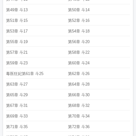
第49章 斗13
第50章 斗14
第51章 斗15
第52章 斗16
第53章 斗17
第54章 斗18
第55章 斗19
第56章 斗20
第57章 斗21
第58章 斗22
第59章 斗23
第60章 斗24
毒医狂妃第61章 斗25
第62章 斗26
第63章 斗27
第64章 斗28
第65章 斗29
第66章 斗30
第67章 斗31
第68章 斗32
第69章 斗33
第70章 斗34
第71章 斗35
第72章 斗36