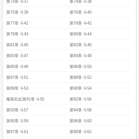
第73章 斗37
第74章 斗38
第75章 斗39
第76章 斗40
第77章 斗41
第78章 斗42
第79章 斗43
第80章 斗44
第81章 斗45
第82章 斗46
第83章 斗47
第84章 斗48
第85章 斗49
第86章 斗50
第87章 斗51
第88章 斗52
第89章 斗53
第90章 斗54
毒医狂妃第91章 斗55
第92章 斗56
第93章 斗57
第94章 斗58
第95章 斗59
第96章 斗60
第97章 斗61
第98章 斗62