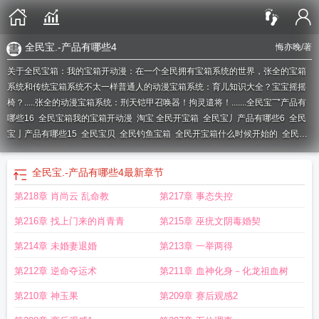
全民宝.-产品有哪些4
悔亦晚
/著
关于全民宝箱：我的宝箱开动漫：在一个全民拥有宝箱系统的世界，张全的宝箱
系统和传统宝箱系统不太一样普通人的动漫宝箱系统：育儿知识大全？宝宝摇摇
椅？.....张全的动漫宝箱系统：刑天铠甲召唤器！拘灵遣将！.......
全民宝乛产品有
哪些16
全民宝箱我的宝箱开动漫
淘宝 全民开宝箱
全民宝丿产品有哪些6
全民
宝亅产品有哪些15
全民宝贝
全民钓鱼宝箱
全民开宝箱什么时候开始的
全民宝.
产品有哪些4
全民宝典
全民宝箱我开出来都是s级物品
全民宝-产品有哪些18
全
民宝.-产品有哪些4
全民宝箱开局获得sss级天赋笔趣阁
全民钓鱼宝箱多久恢
全民宝.-产品有哪些4
最新章节
复
全民开宝箱什么时候结束
全民保2020
第218章 肖尚云 乱命教
第217章 事态失控
第216章 找上门来的肖青青
第215章 巫疣文阴毒婚契
第214章 未婚妻退婚
第213章 一举两得
第212章 逆命夺运术
第211章 血神化身－化龙祖血树
第210章 神玉果
第209章 赛后观感2