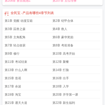
第208章 赛后观感1
第207章 五位理事
全民宝.-产品有哪些4
章节列表
第1章 觉醒 动漫宝箱
第2章 铠甲合体
第3章 囚兽之森
第4章 救人
第5章 主角配角
第6章 豪华奖励
第7章 轻点收获
第8章 考前准备
第9章 修行
第10章 高考开始
第11章 考试结束
第12章 聚餐
第13章 什么人啊
第14章 打脸
第15章 造谣
第16章 出手
第17章 余波
第18章 入学
第19章 淘宝
第20章 开学第一课
第21章 通天大道
第22章 新生福利