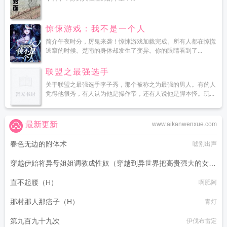
惊悚游戏：我不是一个人
简介午夜时分，厉鬼来袭！惊悚游戏加载完成。所有人都在惊慌
逃窜的时候。楚南的身体却发生了变异。你的眼睛看到了...
联盟之最强选手
关于联盟之最强选手李子秀，那个被称之为最强的男人。有的人
觉得他很秀，有人认为他是操作帝，还有人说他是脚本怪。玩...
最新更新
www.aikanwenxue.com
春色无边的附体术
嘘别出声
穿越伊始将异母姐姐调教成性奴（穿越到异世界把高贵强大的女性
征服至胯下）
直不起腰（H）
啊肥阿
dark
那村那人那痞子（H）
青灯
第九百九十九次
伊伐布雷定