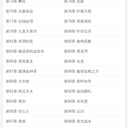
第73章 孵化
第74章 实操
第75章 兴夏肉业
第76章 叶垂天死
第77章 后续处理
第78章 世家现状
第79章 九变天蚕功
第80章 叶菲出关
第81章 所谓剑意
第82章 秦烽苏醒
第83章 被放弃的赵皇衣
第84章 黑龙湾
第85章 死而复生
第86章 化龙
第87章 圆满金钟罩
第88章 极境金刚之力
第89章 大丰收
第90章 暂时休学
第91章 纯元天火
第92章 临别赠礼
第93章 离别
第94章 谷诗雯
第95章 负心人
第96章 认识
第97章 君侯
第98章 蚩尤战令