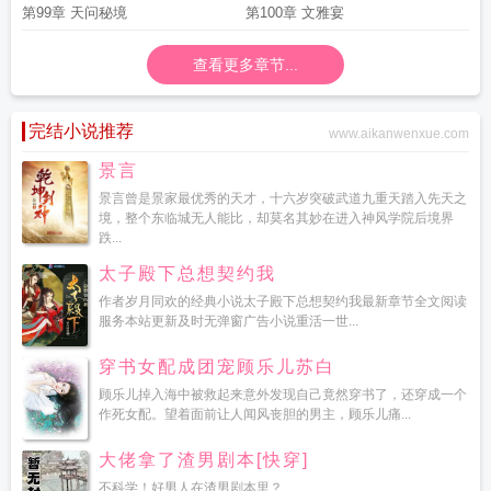
第99章 天问秘境
第100章 文雅宴
查看更多章节...
完结小说推荐
www.aikanwenxue.com
景言
景言曾是景家最优秀的天才，十六岁突破武道九重天踏入先天之
境，整个东临城无人能比，却莫名其妙在进入神风学院后境界
跌...
太子殿下总想契约我
作者岁月同欢的经典小说太子殿下总想契约我最新章节全文阅读
服务本站更新及时无弹窗广告小说重活一世...
穿书女配成团宠顾乐儿苏白
顾乐儿掉入海中被救起来意外发现自己竟然穿书了，还穿成一个
作死女配。望着面前让人闻风丧胆的男主，顾乐儿痛...
大佬拿了渣男剧本[快穿]
不科学！好男人在渣男剧本里？...