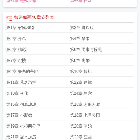
第57章 无伤大雅
第56章 日常
诗如画的妈妈全文
如诗如画的作文
如诗如画的妈妈免费阅读
如诗如画的妈妈在
线 小樱快逃
如诗如画的妈妈原文阅读续写
如诗如画的妈妈小樱
如诗如画的妈
妈小樱快跑
如诗如画仿写
如诗如画48
如诗如画的妈妈番外
如诗如画的妈妈 小
如诗如画48
章节列表
樱快逃第一主板网
如诗如画美如花
如诗如画的妈妈免费
如诗如画的妈妈阅
第1章 家庭和睦
第2章 肖欢欢
读
如诗如画的妈妈续写番外
如诗如画的妈妈番外篇叫什么名字
如诗如画的妈妈
续外婆
如诗如画的妈妈TXT
如诗如画的妈妈是谁
如诗如画的妈妈第一主板最新
第3章 升温
第4章 禁果
章节
如诗如画的妈妈 小樱快逃
第5章 精彩
第6章 周末与撞见
第7章 跳楼
第8章 离婚
第9章 失恋的争吵
第10章 僚机
第11章 荒唐浴室
第12章 再战
第13章 变化
第14章 新家
第15章 彻底凉凉
第16章 人前人后
第17章 小新娘
第18章 七号公园
第19章 执棍两公里
第20章 初始
第21章 变本加厉
第22章 歪曲