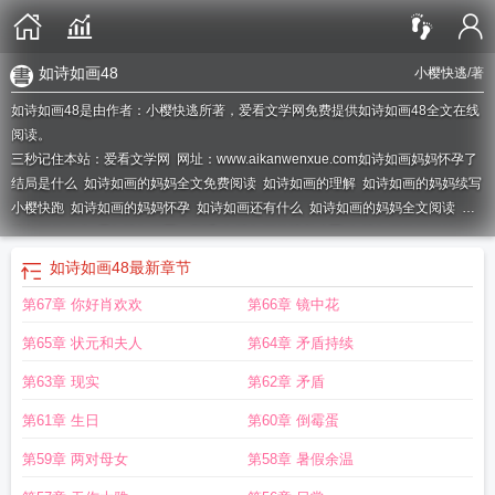
如诗如画48
小樱快逃
/著
如诗如画48是由作者：小樱快逃所著，爱看文学网免费提供如诗如画48全文在线
阅读。
三秒记住本站：爱看文学网 网址：www.aikanwenxue.com
如诗如画妈妈怀孕了
结局是什么
如诗如画的妈妈全文免费阅读
如诗如画的理解
如诗如画的妈妈续写
小樱快跑
如诗如画的妈妈怀孕
如诗如画还有什么
如诗如画的妈妈全文阅读
如
诗如画的什么
用如诗如画写一段话
如诗如画的诗怎么写
如诗如画的妈妈结
局
如诗如画的妈妈续写故事80章
如诗如画的下一句
如诗如画的妈妈梁步萍笔趣
如诗如画48
最新章节
阁
如诗如画的妈妈梁步萍大结局
如诗如画的妈妈歌词
如诗如画的妈妈续写
第67章 你好肖欢欢
第66章 镜中花
67
如诗如画的妈妈外婆章节目录
如诗如画后面的句子
如诗如画的妈妈大结
局
如诗如画的妈妈 小樱快逃67以后
如诗如画的妈妈三部曲续集小樱快跑
如诗
第65章 状元和夫人
第64章 矛盾持续
如画的妈妈曲雅凝
如诗如画的妈妈三部曲
如诗如画的妈妈梁步萍小樱快跑
如诗
如画的妈妈怎么形容
如诗如画形容什么
如诗如画的妈妈笔趣阁最新章节内容
如
第63章 现实
第62章 矛盾
诗如画的妈妈梁
如诗如画的妈妈续写
如诗如画梁步萍免费阅读
如诗如画的妈妈
第61章 生日
第60章 倒霉蛋
类似
小樱快逃如诗如画的妈妈
如诗如画的妈妈 类似
如诗如画的妈妈第一版
主
如诗如画什么意思?
如诗如画的妈妈梁步萍陆子轩
如诗如画的妈妈在线阅
第59章 两对母女
第58章 暑假余温
读
如诗如画的妈妈第一版主网
如诗如画怎么造句
如诗如画的妈妈怀孕后续
如