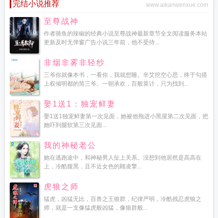
完结小说推荐
www.aikanwenxue.com
至尊战神
作者骑鱼的辣椒的经典小说至尊战神最新章节全文阅读服务本站
更新及时无弹窗广告小说三年前，他不受待...
非烟非雾非轻纱
三爷你就像本书，一看你，我就想睡。辛艾挖空心思，终于勾搭
上权倾明都的简三爷。一朝承欢，百般算计，只为找到...
娶1送1：独宠鲜妻
娶1送1独宠鲜妻第一次见面，她被他拖进小黑屋第二次见面，把
她吓到腿软第三次见面...
我的神秘老公
她在逃跑途中，和神秘男人扯上关系。没想到他居然是高高在
上，冷酷腹黑，且不近女色的顾凌擎...
虎狼之师
猛虎，凶猛无比，百兽之王狼群，纪律严明，冷酷残忍虎狼之
师，就是一支像猛虎般凶猛，像狼群般...