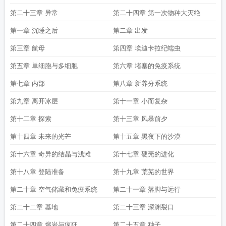
零
进化的四十六亿重奏txt精校版
进化的四十六亿重奏比露
进化的四十六亿重奏
第二十三章 异常
第二十四章 第一次物种大灭绝
莎琳
进化的四十六亿重奏图鉴
进化的四十六亿重奏境界划分
第一章 沉睡之后
第二章 出发
第三章 航母
第四章 埃迪卡拉纪蠕虫
第五章 单细胞与多细胞
第六章 堵塞的免疫系统
第七章 内部
第八章 新养分系统
第九章 离开冰层
第十一章 小而复杂
第十二章 探索
第十三章 风暴前夕
第十四章 未来的光芒
第十五章 黑夜下的沙漠
第十六章 奇异的结晶与浅滩
第十七章 硬壳的进化
第十八章 登陆准备
第十九章 荒芜的世界
第二十章 空气储藏和免疫系统
第二十一章 落脚与远行
第二十二章 基地
第二十三章 深渊裂口
第二十四章 熔岩与疯狂
第二十五章 种子